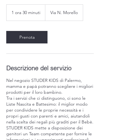
1 ora 30 minuti
1
Via N. Morello
o
r
3
0
Prenota
m
i
n
u
t
Descrizione del servizio
i
Nel negozio STUDER KIDS di Palermo,
mamma e papà potranno scegliere i migliori
prodotti per il loro bambino.
Tra i servizi che ci distinguono, ci sono le
Liste Nascita e Battesimo: il miglior modo
per condividere le proprie necessità e i
propri gusti con parenti e amici, aiutandoli
nella scelta dei regali più graditi per il Bebè.
STUDER KIDS mette a disposizione dei
genitori un Team competente per fornire le
informazioni e i suggerimenti professionali