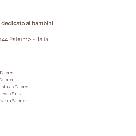
o dedicato ai bambini
144 Palermo - Italia
 Palermo
o Palermo
lini auto Palermo
onato Sicilia
onato a Palermo