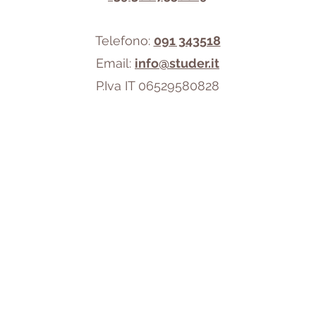
Telefono:
091 343518
Email:
info@studer.it
P.Iva IT 06529580828