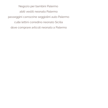
Negozio per bambini Palermo
abiti vestiti neonato Palermo
passeggini carrozzine seggiolini auto Palermo
culle lettini corredino neonato Sicilia
dove comprare articoli neonato a Palermo
+39 366 7550019
Telefono:
091 343518
Email:
info@studer.it
P.Iva IT
06529580828