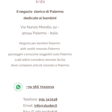
costruire fiducia e rassicurare i tuoi
clienti che possono acquistare da te
Il negozio storico di Palermo
in tutta sicurezza.
dedicato ai bambini
Via Nunzio Morello,
52 -
90144
Palermo - Italia
Negozio per bambini Palermo
abiti vestiti neonato Palermo
passeggini carrozzine seggiolini auto Palermo
culle lettini corredino neonato Sicilia
dove comprare articoli neonato a Palermo
+39 366 7550019
Telefono:
091 343518
Email:
info@studer.it
P.Iva IT
06529580828