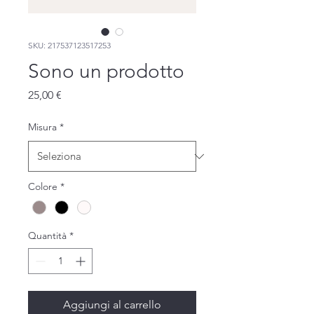
SKU: 217537123517253
Sono un prodotto
Prezzo
25,00 €
Misura
*
Colore
*
Quantità
*
Aggiungi al carrello