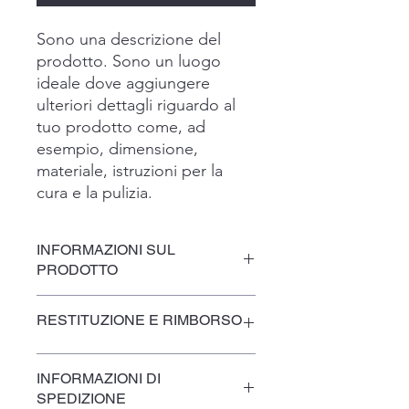
Sono una descrizione del
prodotto. Sono un luogo
ideale dove aggiungere
ulteriori dettagli riguardo al
tuo prodotto come, ad
esempio, dimensione,
materiale, istruzioni per la
cura e la pulizia.
INFORMAZIONI SUL
PRODOTTO
Sono un dettaglio sul prodotto. Sono
RESTITUZIONE E RIMBORSO
un luogo ideale dove aggiungere
ulteriori dettagli sul tuo prodotto
come, ad esempio, dimensione,
Sono una politica di restituzione e
INFORMAZIONI DI
materiale, istruzioni per la cura e la
rimborso. Sono un luogo ideale dove
SPEDIZIONE
pulizia. Questo è anche uno spazio
far sapere ai tuoi clienti cosa fare nel