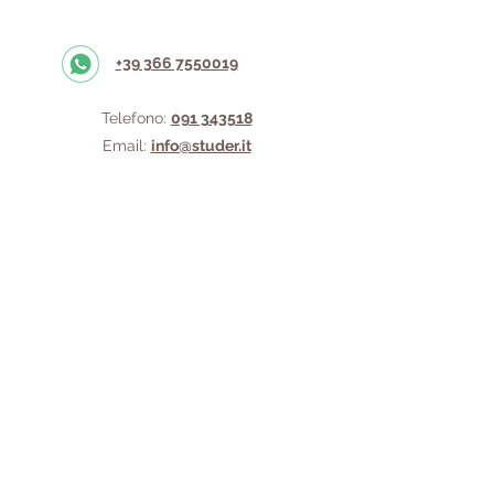
+39 366 7550019
Telefono:
091 343518
Email:
info@studer.it
P.Iva IT
06529580828
Lunedì: 16:00 - 19:30
da Martedì a Sabato: 10:00 - 19:30 Orario
Continuato
Domenica chiuso